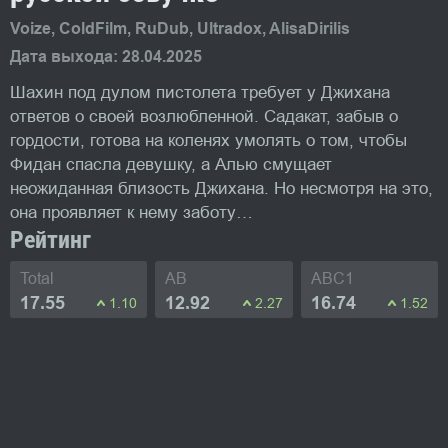
Voize, ColdFilm, RuDub, Ultradox, AlisaDirilis
Дата выхода: 28.04.2025
Шахин под дулом пистолета требует у Джихана
ответов о своей возлюбленной. Садакат, забыв о
гордости, готова на коленях умолять о том, чтобы
Фидан спасла девушку, а Алью смущает
неожиданная близость Джихана. Но несмотря на это,
она проявляет к нему заботу…
Рейтинг
Total
AB
ABC1
17.55
12.92
16.74
1.10
2.27
1.52
Яркие моменты