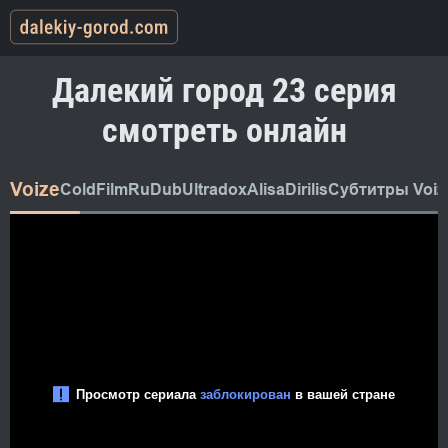
Далекий город 23 серия
смотреть онлайн
Voize
ColdFilm
RuDub
Ultradox
AlisaDirilis
Субтитры Voiz