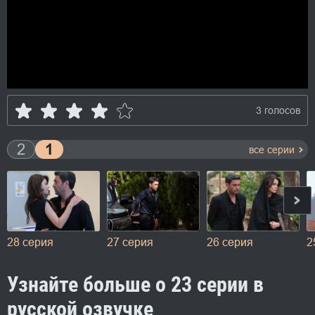
3 голосов
2
1
все серии
27 серия
26 серия
25 серия
2
Узнайте больше о 23 серии в
русской озвучке