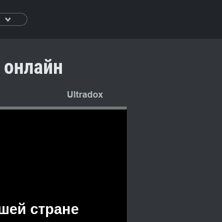
 онлайн
Ultradox
AlisaDiri