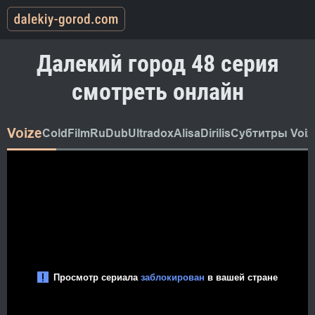
Далекий город 48 серия
смотреть онлайн
Voize
ColdFilm
RuDub
Ultradox
AlisaDirilis
Субтитры Voiz